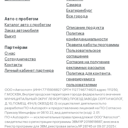
Самара
Екатеринбург
Все города
Авто с пробегом
Каталог авто с пробегом
Описание продукта
Заказ автомобиля
Политика
Выкуп
конфиденциальности
Правила работы программы
Партнёрам
Пользовательское
О нас
соглашение
Сотрудничество
Согласие на получение
Контакты
рекламных рассылок
Личный кабинет партнера
Политика для контента,
генерируемого
пользователями
ООО «Автоспот» (ИНН 7715936827 ОРГН 1127746774825 адрес 111250,
Г.МОСКВА, Внутригородская территория города федерального значения
МУНИЦИПАЛЬНЫЙ ОКРУГ ЛЕФОРТОВО, ПРОЕЗД ЗАВОДА СЕРП И МОЛОТ,
Д. 10, ПОМЕЩ. 41Н/9, ОКВЭД 62.0) осуществляет деятельность по
разработке ПО «Autospot» и предоставлению лицензий на ПО. Согласно
Приказу Минцифры от 08.10.22, вид деятельности (код): 2.01.
ПО «Autospot» — исключительные права принадлежат ООО "Автоспот":
свидетельство о регистрации программы ЭВМ № 2018618687, внесена в
Реестр программ для ЭВМ, реестровая запись № 28745 от 09.07.2025 г.